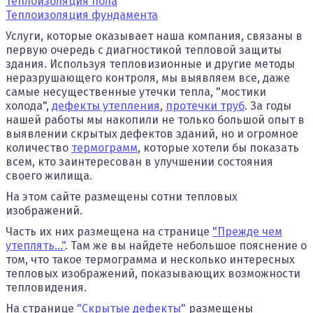
Теплоизоляция пола
Теплоизоляция фундамента
Услуги, которые оказывает наша компания, связаны в
первую очередь с диагностикой тепловой защиты
здания. Используя тепловизионные и другие методы
неразрушающего контроля, мы выявляем все, даже
самые несущественные утечки тепла, "мостики
холода",
дефекты утепления
,
протечки труб
. За годы
нашей работы мы накопили не только большой опыт в
выявлении скрытых дефектов зданий, но и огромное
количество
термограмм
, которые хотели бы показать
всем, кто заинтересован в улучшении состояния
своего жилища.
На этом сайте размещены сотни тепловых
изображений.
Часть их них размещена на странице
"Прежде чем
утеплять..."
. Там же вы найдете небольшое пояснение о
том, что такое термограмма и несколько интересных
тепловых изображений, показывающих возможности
тепловидения.
На странице
"Скрытые дефекты"
размещены