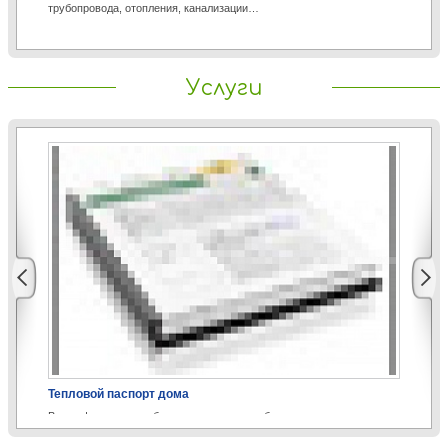
трубопровода, отопления, канализации…
пр
Услуги
Тепловой паспорт дома
Эн
Вся информация, собранная в процессе обследования,
Эн
упорядочивается, исследуется и…
уч